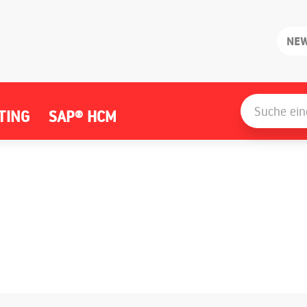
NE
Search
for:
TING
SAP® HCM