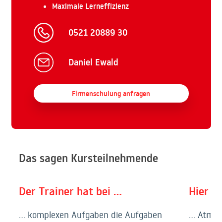
Maximale Lerneffizienz
0521 20889 30
Daniel Ewald
Firmenschulung anfragen
Das sagen Kursteilnehmende
Der Trainer hat bei …
Hier w
… komplexen Aufgaben die Aufgaben
… Atmos