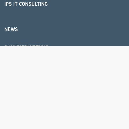
IPS IT CONSULTING
NEWS
RAUMVERMIETUNG
ÜBER UNS
BIELEFELD
HR USER GROUP