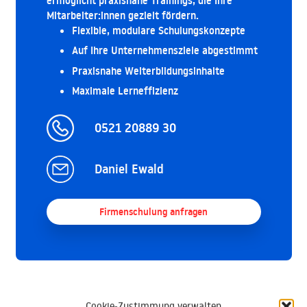
ermöglicht praxisnahe Trainings, die Ihre
Mitarbeiter:innen gezielt fördern.
Flexible, modulare Schulungskonzepte
Auf Ihre Unternehmensziele abgestimmt
Praxisnahe Weiterbildungsinhalte
Maximale Lerneffizienz
0521 20889 30
Daniel Ewald
Firmenschulung anfragen
Das sagen Kursteilnehmende
Cookie-Zustimmung verwalten