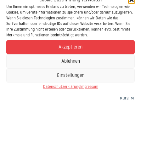
Um Ihnen ein optimales Erlebnis zu bieten, verwenden wir Technologien wie
Cookies, um Geräteinformationen zu speichern und/oder darauf zuzugreifen.
Wir haben als
In an
Wenn Sie diesen Technologien zustimmen, können wir Daten wie das
Surfverhalten oder eindeutige IDs auf dieser Website verarbeiten. Wenn Sie
Organisationseinheit …
Ihre Zustimmung nicht erteilen oder zurückziehen, können evtl. bestimmte
… wurde 
Merkmale und Funktionen beeinträchtigt werden.
erläuter
… teilgenommen, so dass konkret auf
Akzeptieren
abgesti
unsere Wünsche und Fragestellungen
kompete
eingegangen werden konnte.
Ablehnen
individ
des Mögl
Microsoft Office
Einstellungen
Kurs: Microsoft Project: Grundlagen
Datenschutzerklärung
Impressum
Microsof
Kurs: Micro