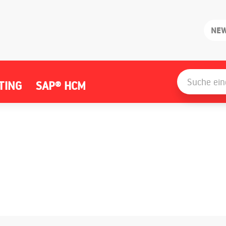
NE
Search
for:
TING
SAP® HCM