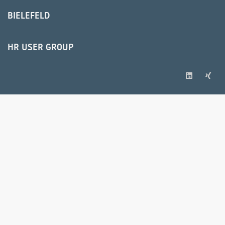
BIELEFELD
HR USER GROUP
© 2025 IPS Training und Consulting GmbH
IMPRESSUM
AGB