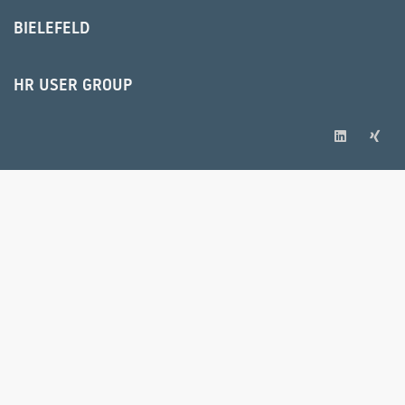
BIELEFELD
HR USER GROUP
© 2025 IPS Training und Consulting GmbH
IMPRESSUM
AGB