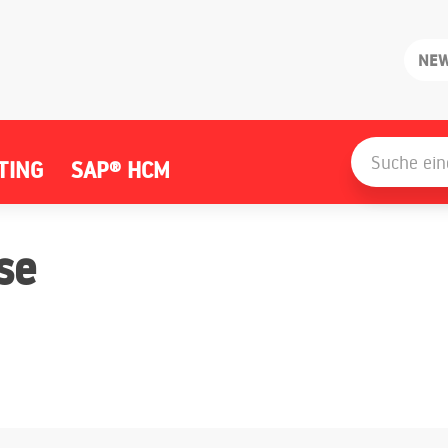
NE
Search
for:
TING
SAP® HCM
se