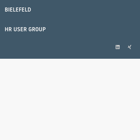
BIELEFELD
HR USER GROUP
© 2025 IPS Training und Consulting GmbH
IMPRESSUM
AGB