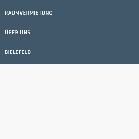
RAUMVERMIETUNG
ÜBER UNS
BIELEFELD
HR USER GROUP
© 2025 IPS Training und Consulting GmbH