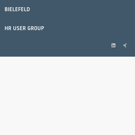
BIELEFELD
HR USER GROUP
© 2025 IPS Training und Consulting GmbH
IMPRESSUM
AGB