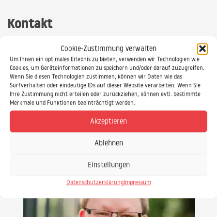
Kontakt
Brauchen Sie eine individuelle IT-Schulung, eine fundierte
Cookie-Zustimmung verwalten
Beratung oder eine individuelle Softwareentwicklung? Dann sind
Um Ihnen ein optimales Erlebnis zu bieten, verwenden wir Technologien wie
Sie bei uns genau richtig!
Cookies, um Geräteinformationen zu speichern und/oder darauf zuzugreifen.
Wenn Sie diesen Technologien zustimmen, können wir Daten wie das
Surfverhalten oder eindeutige IDs auf dieser Website verarbeiten. Wenn Sie
Ihre Zustimmung nicht erteilen oder zurückziehen, können evtl. bestimmte
Merkmale und Funktionen beeinträchtigt werden.
Akzeptieren
Ablehnen
Einstellungen
Datenschutzerklärung
Impressum