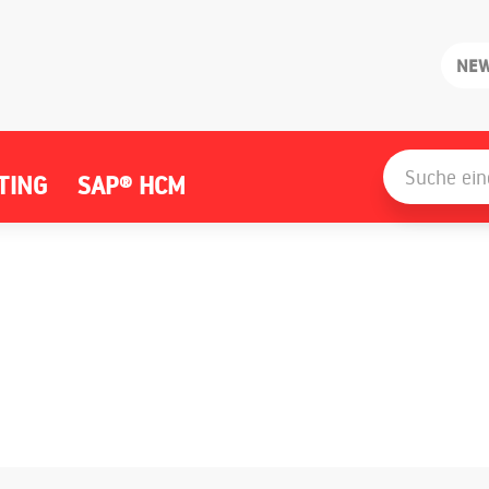
NE
Search
for:
TING
SAP® HCM