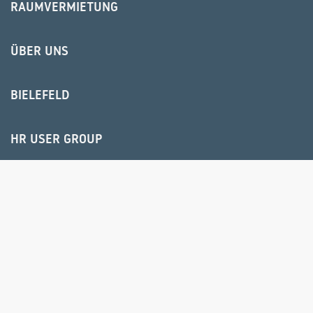
RAUMVERMIETUNG
ÜBER UNS
BIELEFELD
HR USER GROUP
© 2025 IPS Training und Consulting GmbH
IMPRESSUM