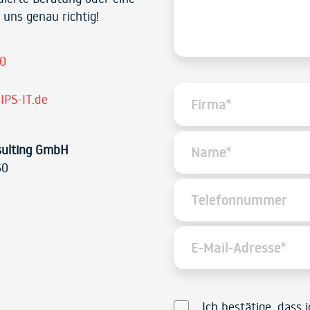
 uns genau richtig!
30
IPS-IT.de
sulting GmbH
60
Ich bestätige, dass 