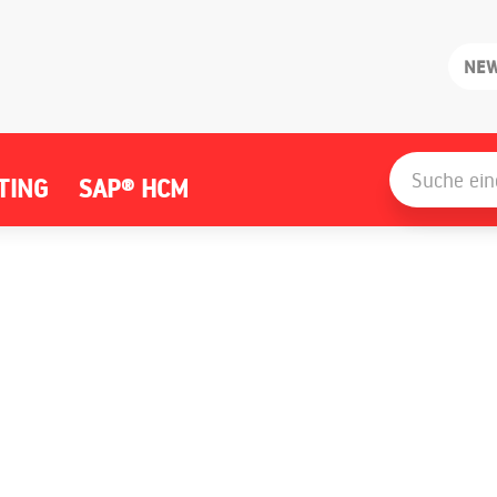
NE
Search
for:
TING
SAP® HCM