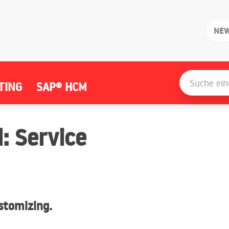
NE
Search
for:
TING
SAP® HCM
: Service
stomizing.