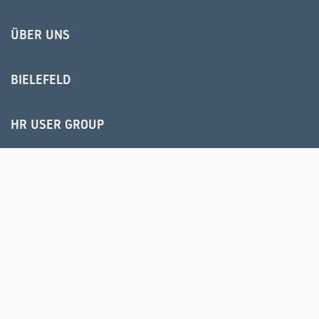
ÜBER UNS
BIELEFELD
HR USER GROUP
© 2025 IPS Training und Consulting GmbH
IMPRESSUM