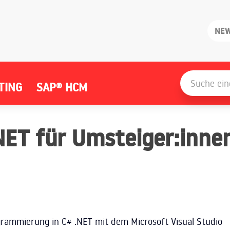
NE
Search
for:
TING
SAP® HCM
NET für Umsteiger:inne
grammierung in C# .NET mit dem Microsoft Visual Studio