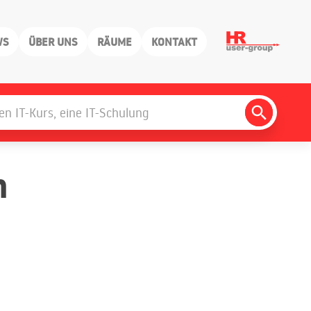
WS
ÜBER UNS
RÄUME
KONTAKT
Search
Button
n