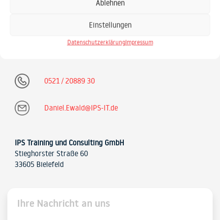
Ablehnen
Einstellungen
Daniel Ewald
Sekretariat & Seminar-Betreuung
Datenschutzerklärung
Impressum
0521 / 20889 30
Daniel.Ewald@IPS-IT.de
IPS Training und Consulting GmbH
Stieghorster Straße 60
33605 Bielefeld