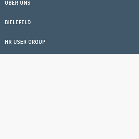
ÜBER UNS
BIELEFELD
HR USER GROUP
© 2025 IPS Training und Consulting GmbH
IMPRESSUM
AGB