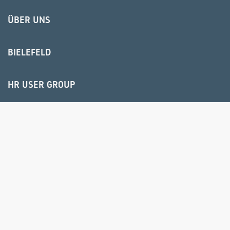
ÜBER UNS
BIELEFELD
HR USER GROUP
© 2025 IPS Training und Consulting GmbH
IMPRESSUM