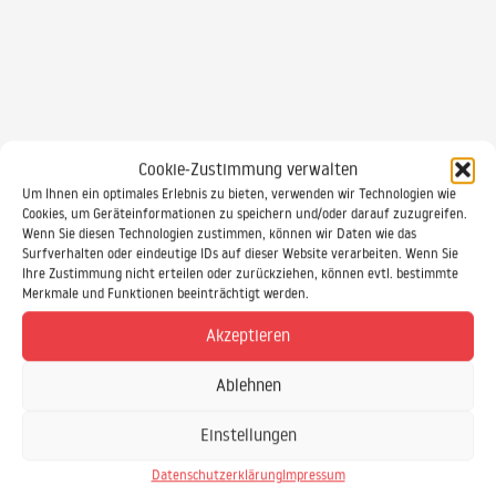
Kontakt
Cookie-Zustimmung verwalten
Um Ihnen ein optimales Erlebnis zu bieten, verwenden wir Technologien wie
Cookies, um Geräteinformationen zu speichern und/oder darauf zuzugreifen.
Brauchen Sie eine individuelle IT-Schulung, eine fundierte
Wenn Sie diesen Technologien zustimmen, können wir Daten wie das
Beratung oder eine individuelle Softwareentwicklung? Dann sind
Surfverhalten oder eindeutige IDs auf dieser Website verarbeiten. Wenn Sie
Sie bei uns genau richtig!
Ihre Zustimmung nicht erteilen oder zurückziehen, können evtl. bestimmte
Merkmale und Funktionen beeinträchtigt werden.
Akzeptieren
Ablehnen
Einstellungen
Datenschutzerklärung
Impressum