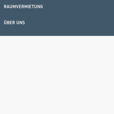
RAUMVERMIETUNG
ÜBER UNS
BIELEFELD
HR USER GROUP
© 2025 IPS Training und Consulting GmbH
IMPRESSUM