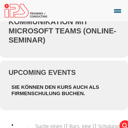
Events by Thema
KOMMUNIKATION MIT
MICROSOFT TEAMS (ONLINE-
SEMINAR)
UPCOMING EVENTS
SIE KÖNNEN DEN KURS AUCH ALS
FIRMENSCHULUNG BUCHEN.
Search
Sea
for:
But