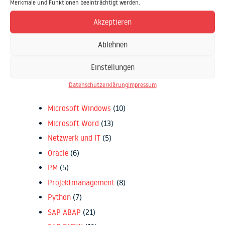
Merkmale und Funktionen beeinträchtigt werden.
Microsoft Excel
(16)
Microsoft Office
(13)
Akzeptieren
Microsoft Outlook
(9)
Ablehnen
Microsoft PowerPoint
(9)
Microsoft SharePoint
(10)
Einstellungen
Microsoft Teams
(15)
Datenschutzerklärung
Impressum
Microsoft VB .NET
(16)
Microsoft Windows
(10)
Microsoft Word
(13)
Netzwerk und IT
(5)
Oracle
(6)
PM
(5)
Projektmanagement
(8)
Python
(7)
SAP ABAP
(21)