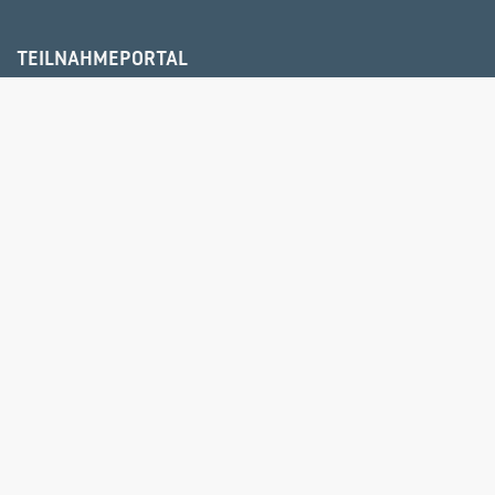
TEILNAHMEPORTAL
IPS SAP® HCM CONSULTING
IPS IT CONSULTING
NEWS
RAUMVERMIETUNG
ÜBER UNS